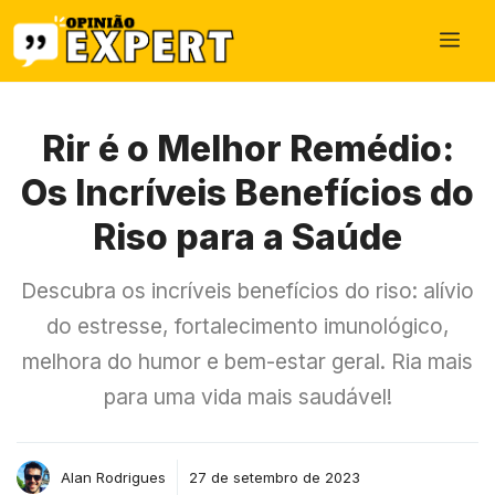
Pular
Me
para
o
conteúdo
Rir é o Melhor Remédio:
Os Incríveis Benefícios do
Riso para a Saúde
Descubra os incríveis benefícios do riso: alívio
do estresse, fortalecimento imunológico,
melhora do humor e bem-estar geral. Ria mais
para uma vida mais saudável!
Alan Rodrigues
27 de setembro de 2023