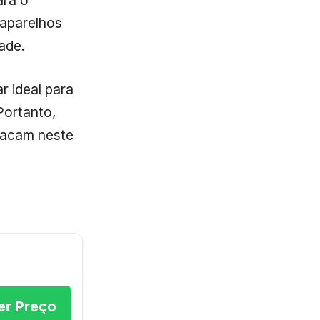
ara o
 aparelhos
ade.
r ideal para
Portanto,
stacam neste
er Preço