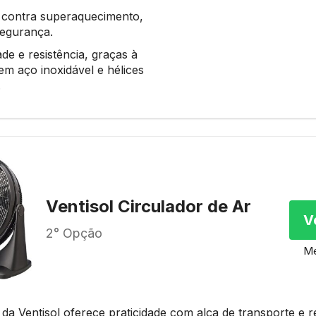
 contra superaquecimento,
segurança.
ade e resistência, graças à
m aço inoxidável e hélices
.
Ventisol Circulador de Ar
V
2° Opção
Me
da Ventisol oferece praticidade com alça de transporte e 