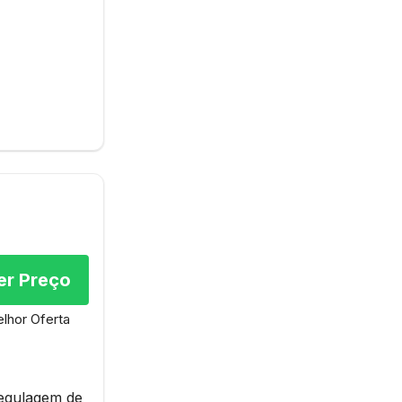
er Preço
lhor Oferta
regulagem de