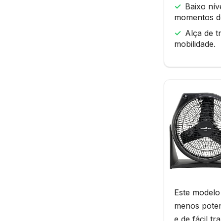
Baixo nív
momentos d
Alça de t
mobilidade.
Este modelo
menos poten
e de fácil tr