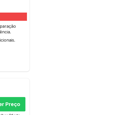
paração
ência.
cionais.
er Preço