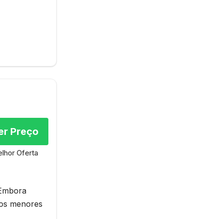
er Preço
lhor Oferta
 Embora
ços menores