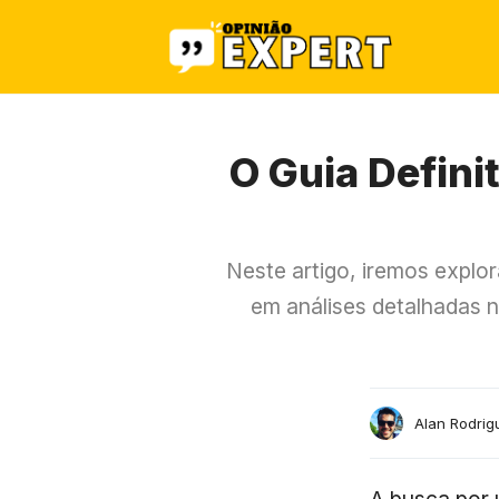
Pular
para
o
conteúdo
O Guia Defini
Neste artigo, iremos explo
em análises detalhadas 
Alan Rodrig