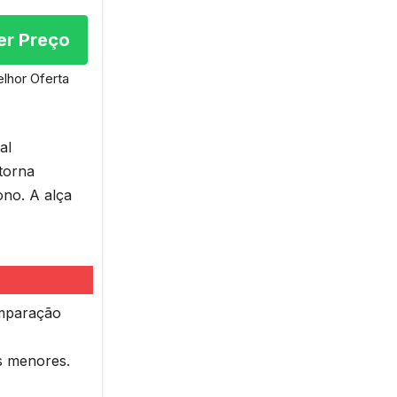
er Preço
lhor Oferta
al
torna
no. A alça
mparação
s menores.