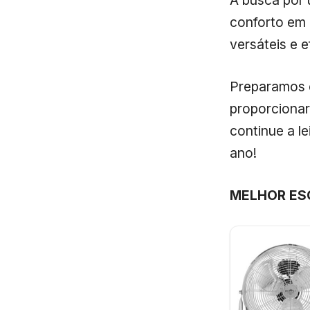
A busca por 
conforto em 
versáteis e 
Preparamos es
proporcionar
continue a l
ano!
MELHOR ES