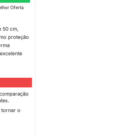
lhor Oferta
e 50 cm,
como proteção
forma
 excelente
 comparação
tes.
tornar o