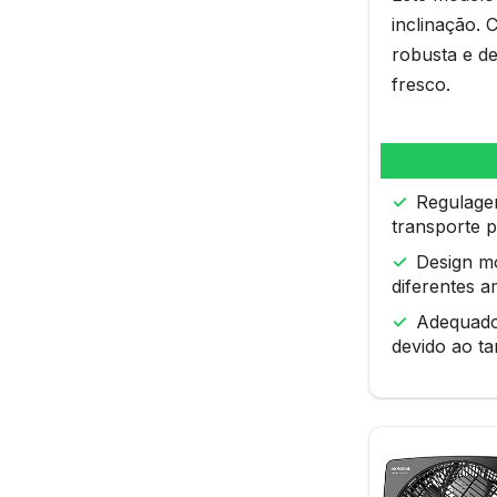
inclinação. 
robusta e d
fresco.
Regulagem
transporte p
Design m
diferentes a
Adequado
devido ao t