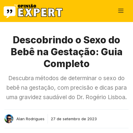
Pular
Me
para
o
conteúdo
Descobrindo o Sexo do
Bebê na Gestação: Guia
Completo
Descubra métodos de determinar o sexo do
bebê na gestação, com precisão e dicas para
uma gravidez saudável do Dr. Rogério Lisboa.
Alan Rodrigues
27 de setembro de 2023